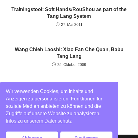
Trainingstool: Soft Hands/RouShou as part of the
Tang Lang System
27. Mai 2011
Wang Chieh Laoshi: Xiao Fan Che Quan, Babu
Tang Lang
25. Oktober 2009
Wir verwenden Cookies, um Inhalte und
Blog
Impressum
Anzeigen zu personalisieren, Funktionen für
Datenschutz
soziale Medien anbieten zu können und die
Zugriffe auf unsere Website zu analysieren.
Infos zu unserem Datenschutz
Ablehnen
Zustimmen