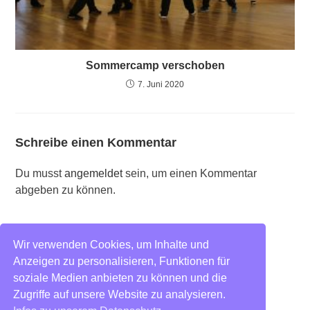
Sommercamp verschoben
7. Juni 2020
Schreibe einen Kommentar
Du musst
angemeldet
sein, um einen Kommentar
abgeben zu können.
Wir verwenden Cookies, um Inhalte und
Blog
Impressum
Anzeigen zu personalisieren, Funktionen für
Datenschutz
soziale Medien anbieten zu können und die
Zugriffe auf unsere Website zu analysieren.