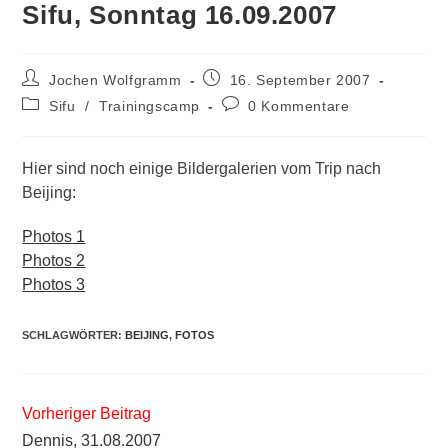
Sifu, Sonntag 16.09.2007
Beitrags-
Beitrag
Jochen Wolfgramm
16. September 2007
Autor:
veröffentlicht:
Beitrags-
Beitrags-
Sifu
/
Trainingscamp
0 Kommentare
Kategorie:
Kommentare:
Hier sind noch einige Bildergalerien vom Trip nach
Beijing:
Photos 1
Photos 2
Photos 3
SCHLAGWÖRTER
:
BEIJING
,
FOTOS
Weitere
Vorheriger Beitrag
Artikel
Dennis, 31.08.2007