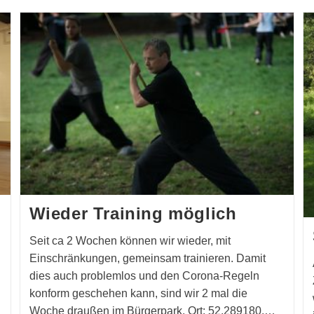
Wieder Training möglich
Seit ca 2 Wochen können wir wieder, mit
Einschränkungen, gemeinsam trainieren. Damit
dies auch problemlos und den Corona-Regeln
konform geschehen kann, sind wir 2 mal die
Woche draußen im Bürgerpark. Ort: 52.289180,…