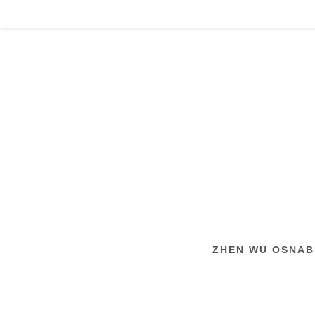
Zum
Inhalt
springen
ZHEN WU OSNABR