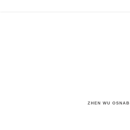
Zum
Inhalt
springen
ZHEN WU OSNABR