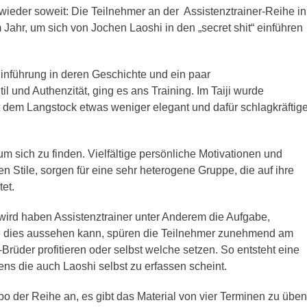
eder soweit: Die Teilnehmer an der Assistenztrainer-Reihe in
 Jahr, um sich von Jochen Laoshi in den „secret shit“ einführen
nführung in deren Geschichte und ein paar
d Authenzität, ging es ans Training. Im Taiji wurde
 dem Langstock etwas weniger elegant und dafür schlagkräftige
m sich zu finden. Vielfältige persönliche Motivationen und
n Stile, sorgen für eine sehr heterogene Gruppe, die auf ihre
et.
 wird haben Assistenztrainer unter Anderem die Aufgabe,
e dies aussehen kann, spüren die Teilnehmer zunehmend am
rüder profitieren oder selbst welche setzen. So entsteht eine
 die auch Laoshi selbst zu erfassen scheint.
mpo der Reihe an, es gibt das Material von vier Terminen zu üben