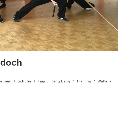
 doch
s-
gemein
/
Schüler
/
Taiji
/
Tang Lang
/
Training
/
Waffe
ie: