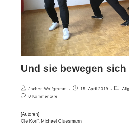
Und sie bewegen sich
Beitrags-
Beitrag
Beitrag
Jochen Wolfgramm
15. April 2019
All
Autor:
veröffentlicht:
Kategor
Beitrags-
0 Kommentare
Kommentare:
[Autoren]
Ole Korff, Michael Cluesmann