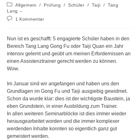
Autor:
veröffentlicht:
Beitrags-
Allgemein
/
Prüfung
/
Schüler
/
Taiji
/
Tang
Kategorie:
Lang
Beitrags-
1 Kommentar
Kommentare:
Nun ist es geschafft: 5 engagierte Schüler haben in den
Bereich Tang Lang Gong Fu oder Taiji Quan ein Jahr
intensiv gelernt und geübt um meinen Erfordernissen an
einen Assistenztrainer gerecht werden zu können.
Wow.
Im Januar sind wir angefangen und haben uns den
Grundlagen im Gong Fu und Taiji ausgiebig gewidmet.
Schon da wurde klar: dies ist der wichtigste Baustein, ja
eben Grundstein, in einer Ausbildung zum Trainer.
In allen weiteren Seminarblöcke ist dies immer wieder
herausgearbeitet worden und die immer komplexer
werdenden Inhalte konnten so eigentlich ganz gut
gemeistert werden.