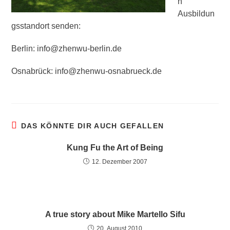
n
Ausbildun
gsstandort senden:
Berlin: info@zhenwu-berlin.de
Osnabrück: info@zhenwu-osnabrueck.de
DAS KÖNNTE DIR AUCH GEFALLEN
Kung Fu the Art of Being
12. Dezember 2007
A true story about Mike Martello Sifu
20. August 2010